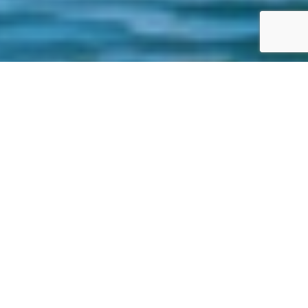
SPECS
GALERIE PHOTOS
BAVARIA 390 CARIBIC
69'900 €
ttc