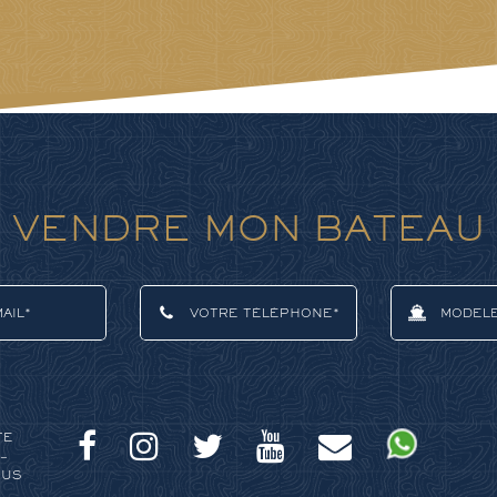
VENDRE MON BATEAU
TE
–
OUS