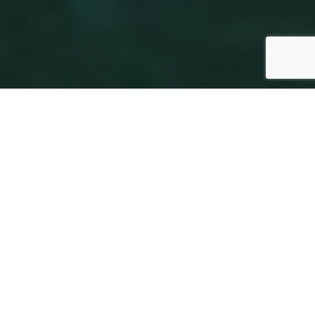
SPECS
GALERIE PHOTOS
WAUQUIEZ PS 60
380'000 €
ht