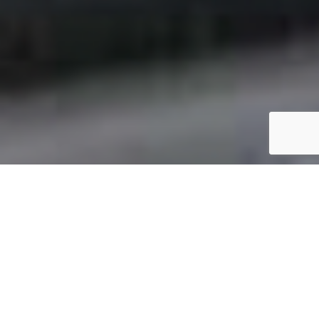
SPECS
GALERIE PHOTOS
TARPON DV62
29'500 €
ttc