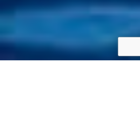
SPECS
GALERIE PHOTOS
CRANCHI 40
159'000 €
ttc