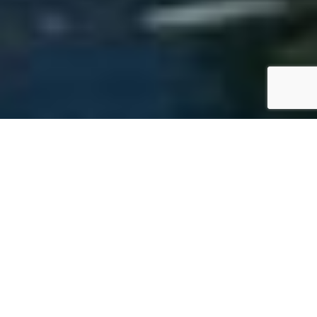
SPECS
GALERIE PHOTOS
DUFOUR 382 GRAND
LARGE
129'000 €
ttc