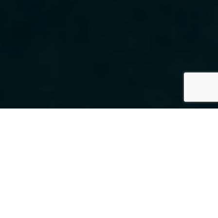
SPECS
GALERIE PHOTOS
BAVARIA 37 CRUISER
89'000 €
ttc