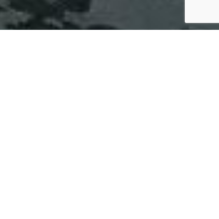
SPECS
GALERIE PHOTOS
JEANNEAU LEADER 30
133'000 €
ttc