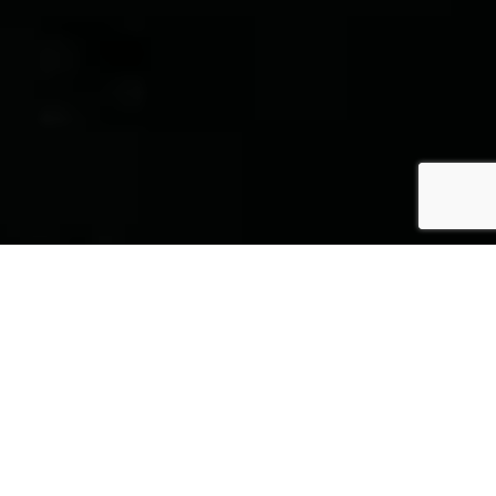
SPECS
GALERIE PHOTOS
B2 MARINE CAP FERRET
752 CRUISER