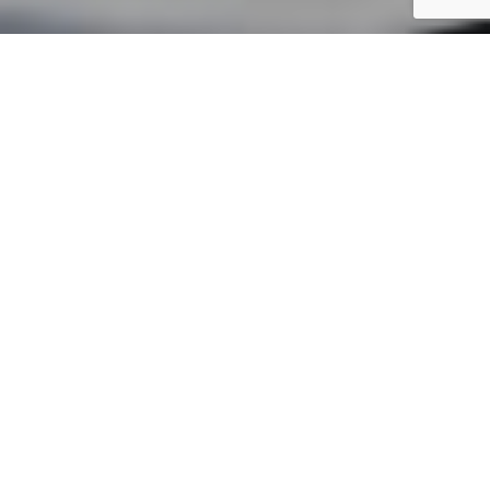
SPECS
GALERIE PHOTOS
JEANNEAU LEADER 9
99'000 €
ttc